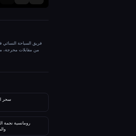
من مقابلات محرجة، مرو
سحر ال
رومانسية نجمة ال
وال