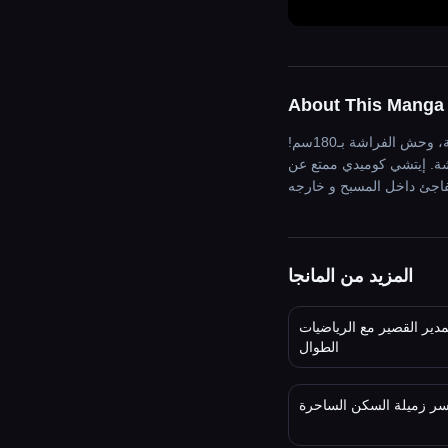
About This Manga
فريق السباحة النسائي في ورطة يحتاج مؤقتًا عاجلًا، فيتقدم كاي القزمي ويصطدم بالقائدة رينا المتشككة، وحش الفراشة بـ180سم!
هشة. إيتشي كوميدي ممتع عن
المزيد من المانجا
دير القصير مع الرياضيات
الطوال
ر زميلة السكن الساحرة