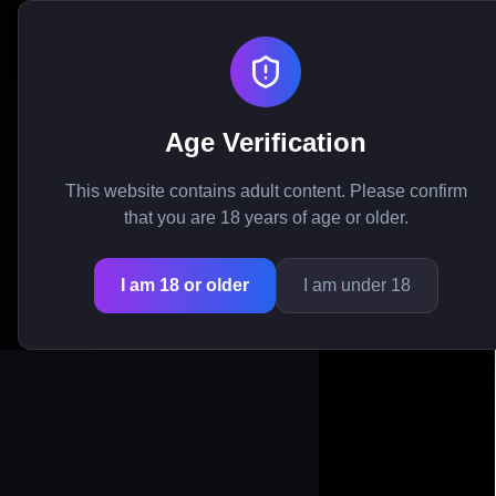
My Femboy Roommate
/
مانجا
/
الرئيسية
Age Verification
ئدة العملاقة
This website contains adult content. Please confirm
that you are 18 years of age or older.
I am 18 or older
I am under 18