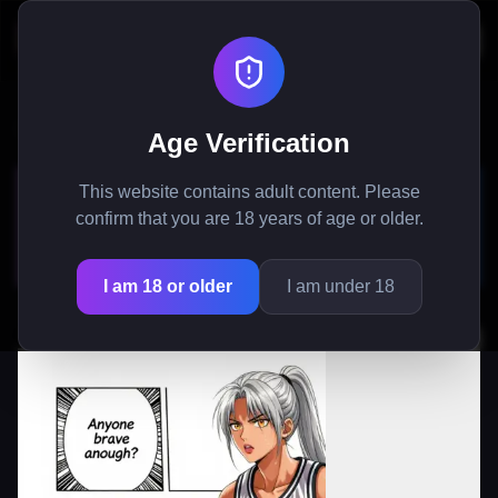
Startseite
/
Manga
/
Riesenstar & Winziger Trainer: Knisternde 1on1-Romance
Age Verification
Riesenstar & Winziger
This website contains adult content. Please
Trainer: Knisternde 1on1-
confirm that you are 18 years of age or older.
Romance
I am 18 or older
I am under 18