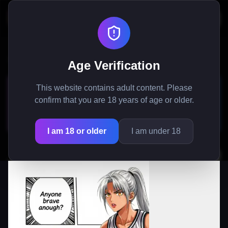
Inicio
/
Manga
/
Romance Gigante: Estrella del Basket y su Coach Minúsculo
Age Verification
Romance Gigante: Estrella
This website contains adult content. Please
del Basket y su Coach
confirm that you are 18 years of age or older.
Minúsculo
I am 18 or older
I am under 18