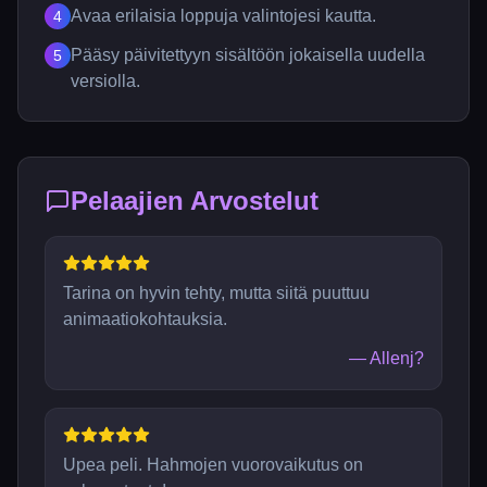
Avaa erilaisia loppuja valintojesi kautta.
4
Pääsy päivitettyyn sisältöön jokaisella uudella
5
versiolla.
Pelaajien Arvostelut
Tarina on hyvin tehty, mutta siitä puuttuu
animaatiokohtauksia.
—
Allenj?
Upea peli. Hahmojen vuorovaikutus on