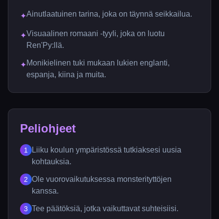
Ainutlaatuinen tarina, joka on täynnä seikkailua.
✦
Visuaalinen romaani -tyyli, joka on luotu
✦
Ren'Py:llä.
Monikielinen tuki mukaan lukien englanti,
✦
espanja, kiina ja muita.
Peliohjeet
Liiku koulun ympäristössä tutkiaksesi uusia
1
kohtauksia.
Ole vuorovaikutuksessa monsterityttöjen
2
kanssa.
Tee päätöksiä, jotka vaikuttavat suhteisiisi.
3