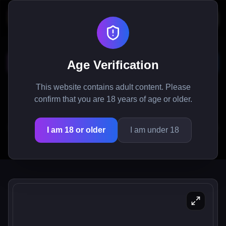
Monster Tutor
Age Verification
Astut Netherworld Akatemian maailmaan
This website contains adult content. Please
ihmiskouluttajana, jonka tehtävänä on opettaa
confirm that you are 18 years of age or older.
ainutlaatuisia monsterityttöjä. Ole
vuorovaikutuksessa hahmojen kuten Azazel, Phanta
I am 18 or older
I am under 18
ja Josa kanssa, kun navigoit tässä
monsterimaisessa seikkailussa.