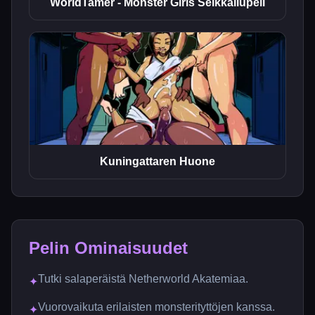
WorldTamer - Monster Girls Seikkailupeli
Kuningattaren Huone
Pelin Ominaisuudet
Tutki salaperäistä Netherworld Akatemiaa.
✦
Vuorovaikuta erilaisten monsterityttöjen kanssa.
✦