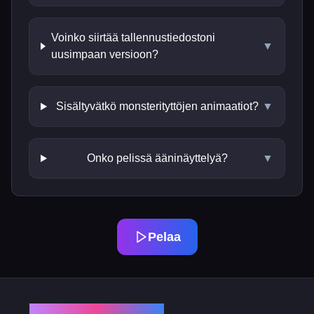
Voinko siirtää tallennustiedostoni
▼
uusimpaan versioon?
Sisältyvätkö monsterityttöjen animaatiot?
▼
Onko pelissä ääninäyttelyä?
▼
Pelaa
My femboy Roommate