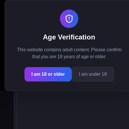
My Femboy Roommate
Age Verification
Paljasta Mid Night 
This website contains adult content. Please confirm
that you are 18 years of age or older.
ja lähti matka
I am 18 or older
I am under 18