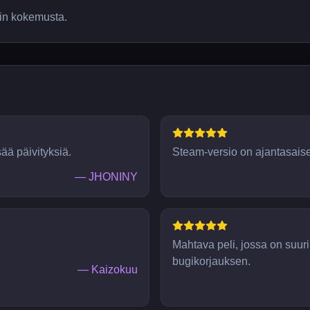
lin kokemusta.
sää päivityksiä.
Steam-versio on ajantasais
—
JHONINY
Mahtava peli, jossa on suuri
bugikorjauksen.
—
Kaizokuu