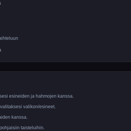
ä
aihteluun
a
aksesi esineiden ja hahmojen kanssa.
alitaksesi valikon/esineet.
kaiden kanssa.
ohjaisiin taisteluihin.