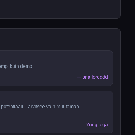
empi kuin demo.
—
snailordddd
 potentiaali. Tarvitsee vain muutaman
—
YungToga