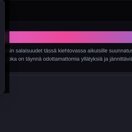
Spooky Milk Life
Fallsin salaisuudet tässä kiehtovassa aikuisille suunnatu
lle, joka on täynnä odottamattomia yllätyksiä ja jännittäv