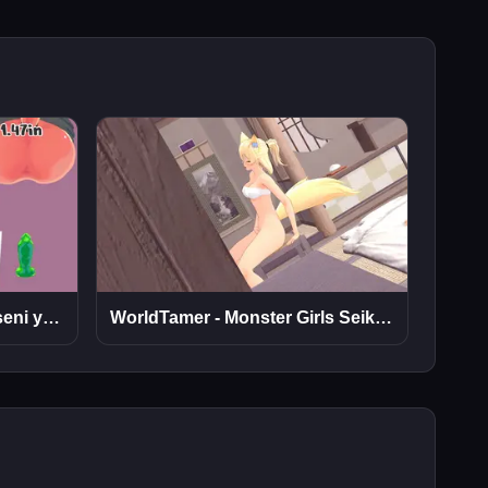
Auta! Tarvitsen venyttää itseni ystävänpäiväksi
WorldTamer - Monster Girls Seikkailupeli