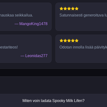
i hauskaa seikkailua.
Satunnaisesti generoituva lu
—
MangoKing1478
estariteos!
Odotan innolla lisää päivityk
—
Leonidas277
Miten voin ladata Spooky Milk Lifen?