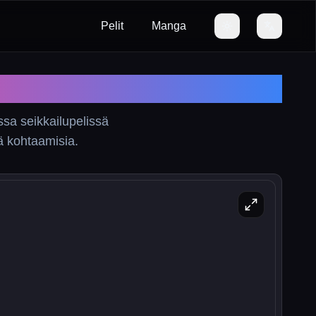
Pelit
Manga
ssa seikkailupelissä
iä kohtaamisia.