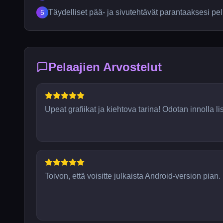
Täydelliset pää- ja sivutehtävät parantaaksesi pe
5
Pelaajien Arvostelut
Upeat grafiikat ja kiehtova tarina! Odotan innolla li
Toivon, että voisitte julkaista Android-version pian.