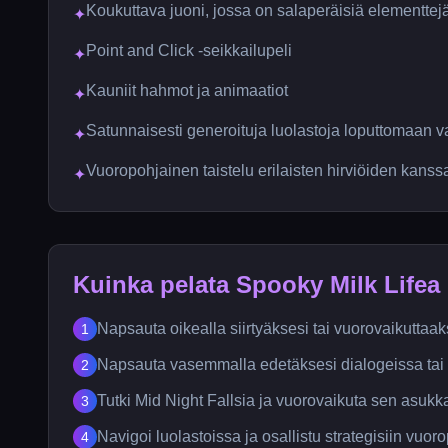
Koukuttava juoni, jossa on salaperäisiä elementtej
✦
Point and Click -seikkailupeli
✦
Kauniit hahmot ja animaatiot
✦
Satunnaisesti generoituja luolastoja loputtomaan v
✦
Vuoropohjainen taistelu erilaisten hirviöiden kanss
✦
Kuinka pelata Spooky Milk Lifea
Napsauta oikealla siirtyäksesi tai vuorovaikutta
1
Napsauta vasemmalla edetäksesi dialogeissa tai v
2
Tutki Mid Night Fallsia ja vuorovaikuta sen asuk
3
Navigoi luolastoissa ja osallistu strategisiin vuorop
4