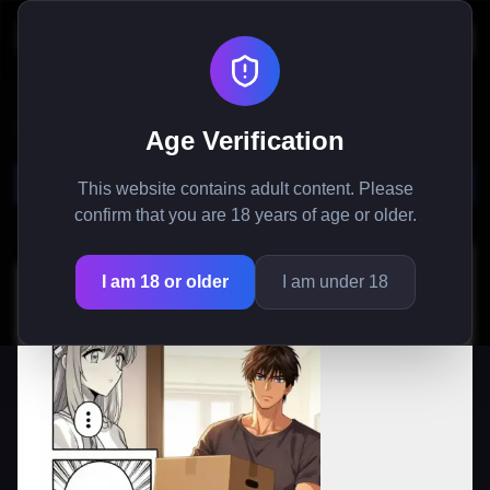
Etusivu
/
Manga
/
Kämppiksen Salainen Sydän
Age Verification
Kämppiksen Salainen Sydän
This website contains adult content. Please
confirm that you are 18 years of age or older.
I am 18 or older
I am under 18