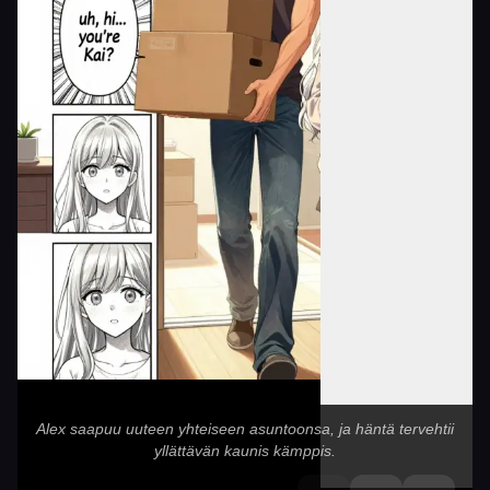
Alex saapuu uuteen yhteiseen asuntoonsa, ja häntä tervehtii
yllättävän kaunis kämppis.