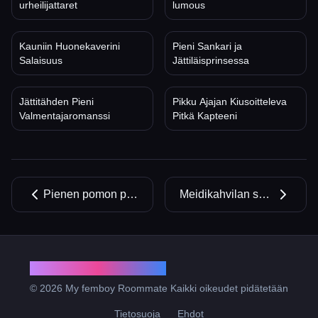
urheilijattaret
lumous
Kauniin Huonekaverini
Pieni Sankari ja
Salaisuus
Jättiläisprinsessa
Jättitähden Pieni
Pikku Ajajan Kiusoitteleva
Valmentajaromanssi
Pitkä Kapteeni
Pienen pomon pitkät urheilijattaret
Meidikahvilan salattu lumous
My femboy Roommate
© 2026 My femboy Roommate Kaikki oikeudet pidätetään
Tietosuoja
Ehdot