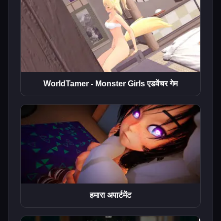
WorldTamer - Monster Girls एडवेंचर गेम
हमारा अपार्टमेंट