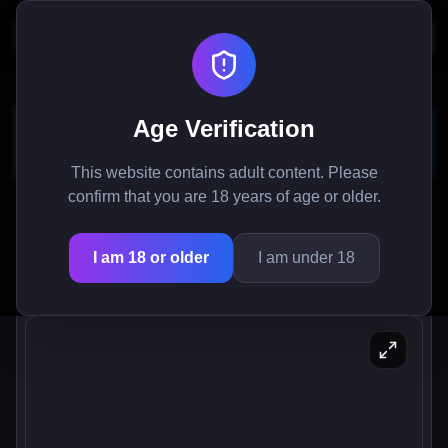
WorldTamer - モンスターガー
Age Verification
ルズアドベンチャーゲーム
This website contains adult content. Please
confirm that you are 18 years of age or older.
WorldTamerのモンスターガールズの魅力的な世界
を探検しよう：秘密を明らかにし、関係を築き、終
I am 18 or older
I am under 18
わりのないエンターテイメントに没頭しよう。