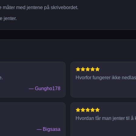
ge måter med jentene på skrivebordet.
e jenter.
e.
Hvorfor fungerer ikke nedla
—
Gungho178
Hvordan får man jenter til å
—
Bigsasa