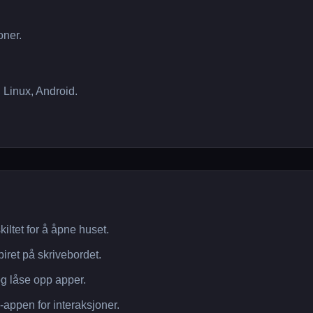
oner.
 Linux, Android.
iltet for å åpne huset.
piret på skrivebordet.
og låse opp apper.
-appen for interaksjoner.