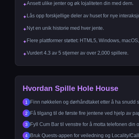
Ansett ulike jenter og øk lojaliteten din med dem.
✦
Lås opp forskjellige deler av huset for nye interaksj
✦
Nyt en unik historie med hver jente.
✦
Flere plattformer støttet: HTML5, Windows, macOS,
✦
Vurdert 4.3 av 5 stjerner av over 2,000 spillere.
✦
Hvordan Spille Hole House
Finn nøkkelen og dørhåndtaket etter å ha snudd sk
1
Få tilgang til de første fire jentene ved hjelp av pa
2
Fyll Cum Bar til venstre for å motta telefonen din 
3
Bruk Quests-appen for veiledning og Locality/Call
4