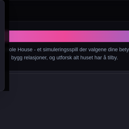
Hole House Spill
Hole House - et simuleringsspill der valgene dine betyr
bygg relasjoner, og utforsk alt huset har å tilby.