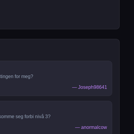
stingen for meg?
—
Joseph98641
 komme seg forbi nivå 3?
—
anormalcow