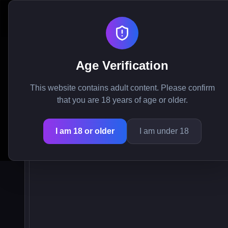
My Femboy Roommate
Age Verification
Oppdag verdenen av 
This website contains adult content. Please confirm
that you are 18 years of age or older.
I am 18 or older
I am under 18