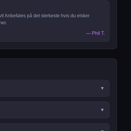
t! Anbefales på det sterkeste hvis du elsker
ner.
—
Phil T.
▼
▼