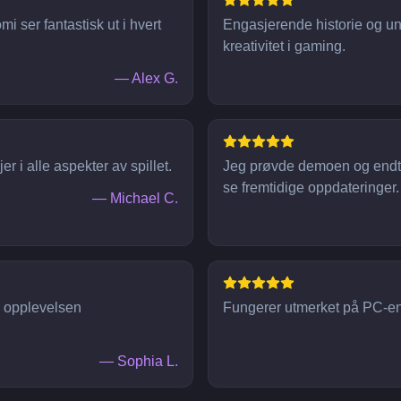
mi ser fantastisk ut i hvert
Engasjerende historie og un
kreativitet i gaming.
—
Alex G.
 i alle aspekter av spillet.
Jeg prøvde demoen og endte
se fremtidige oppdateringer.
—
Michael C.
r opplevelsen
Fungerer utmerket på PC-en m
—
Sophia L.