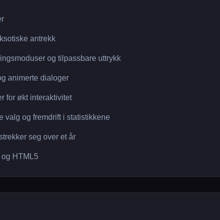
er
eksotiske antrekk
ringsmoduser og tilpassbare uttrykk
 og animerte dialoger
for økt interaktivitet
valg og fremdrift i statistikkene
trekker seg over et år
, og HTML5