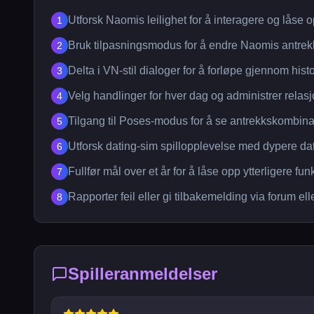
Utforsk Naomis leilighet for å interagere og låse o
1
Bruk tilpasningsmodus for å endre Naomis antrekk 
2
Delta i VN-stil dialoger for å forløpe gjennom histo
3
Velg handlinger for hver dag og administrer relasj
4
Tilgang til Poses-modus for å se antrekkskombina
5
Utforsk dating-sim spillopplevelse med dypere dat
6
Fullfør mål over et år for å låse opp ytterligere fun
7
Rapporter feil eller gi tilbakemelding via forum elle
8
Spilleranmeldelser