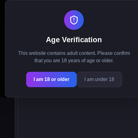
My Femboy Roommate
Age Verification
Trå inn i den immer
This website contains adult content. Please confirm
that you are 18 years of age or older.
omfattende karakt
I am 18 or older
I am under 18