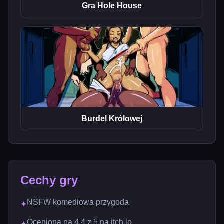
Gra Hole House
Burdel Królowej
Cechy gry
NSFW komediowa przygoda
✦
Oceniona na 4.4 z 5 na itch.io