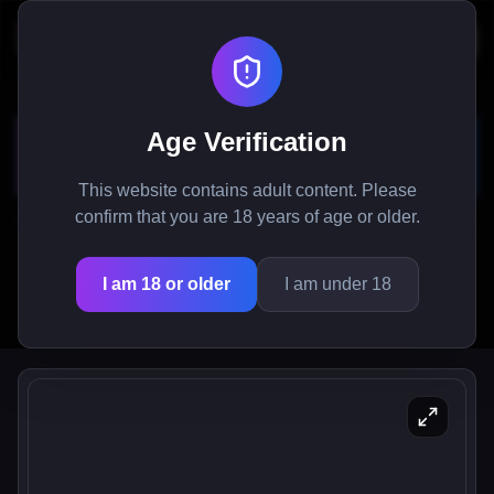
Nicole's Risky Job -
Age Verification
Çevrimiçi Ücretsiz Oyna
This website contains adult content. Please
confirm that you are 18 years of age or older.
Tarayıcınızda doğrudan oynayın! Nicole's Risky Job,
10 zorlu aşama ve tam seslendirmeli karakterler ile
I am 18 or older
I am under 18
benzersiz bir yetişkin simülasyon oyunu. İndirme
gerekmez.