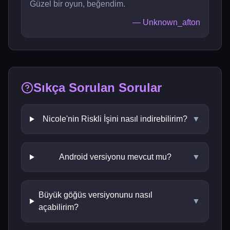
Güzel bir oyun, beğendim.
—
Unknown_afton
Sıkça Sorulan Sorular
Nicole'nin Riskli İşini nasıl indirebilirim?
▼
Android versiyonu mevcut mu?
▼
Büyük göğüs versiyonunu nasıl
▼
açabilirim?