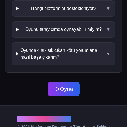
Hangi platformlar destekleniyor?
▼
Oyunu tarayıcımda oynayabilir miyim?
▼
Oyundaki sık sık çıkan kötü yorumlarla
▼
nasıl başa çıkarım?
Oyna
My femboy Roommate
© 2026 My femboy Roommate Tüm Hakları Saklıdır