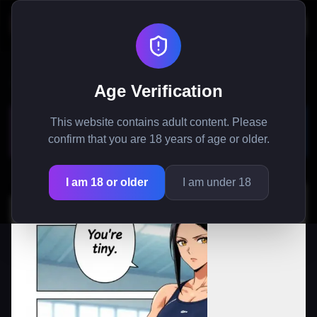
Ana Sayfa
/
Manga
/
Minik Kronometreci'nin Uzun Kaptan Tahriki
Age Verification
Minik Kronometreci'nin Uzun
This website contains adult content. Please
Kaptan Tahriki
confirm that you are 18 years of age or older.
I am 18 or older
I am under 18