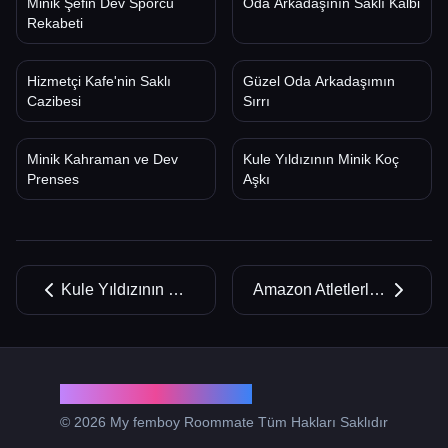
Minik Şefin Dev Sporcu
Oda Arkadaşının Saklı Kalbi
Rekabeti
Hizmetçi Kafe'nin Saklı
Güzel Oda Arkadaşımın
Cazibesi
Sırrı
Minik Kahraman ve Dev
Kule Yıldızının Minik Koç
Prenses
Aşkı
Kule Yıldızının Minik Koç Aşkı
Amazon Atletlerle Fırtınada Sıkışıp Kaldı
My femboy Roommate
© 2026 My femboy Roommate Tüm Hakları Saklıdır