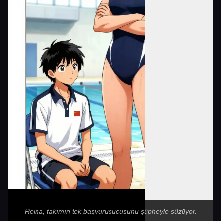
Reina, takımın tek başvurusucusunu şüpheyle süzüyor.