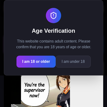
Startseite
/
Manga
/
Winziger Supervisor in der Riesen-Volleyball-WG
Age Verification
Winziger Supervisor in der
This website contains adult content. Please
Riesen-Volleyball-WG
confirm that you are 18 years of age or older.
I am 18 or older
I am under 18