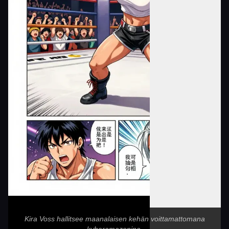
Kira Voss hallitsee maanalaisen kehän voittamattomana