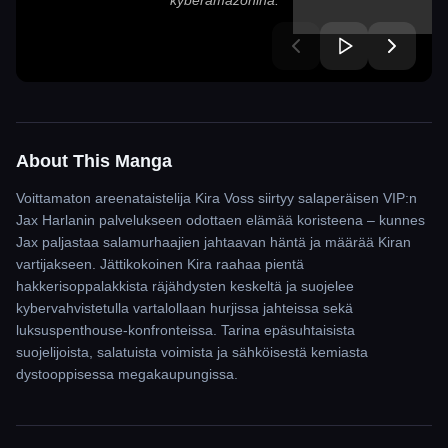
kyberamazonina.
About This Manga
Voittamaton areenataistelija Kira Voss siirtyy salaperäisen VIP:n
Jax Harlanin palvelukseen odottaen elämää koristeena – kunnes
Jax paljastaa salamurhaajien jahtaavan häntä ja määrää Kiran
vartijakseen. Jättikokoinen Kira raahaa pientä
hakkerisoppalakkista räjähdysten keskeltä ja suojelee
kybervahvistetulla vartalollaan hurjissa jahteissa sekä
luksuspenthouse-konfronteissa. Tarina epäsuhtaisista
suojelijoista, salatuista voimista ja sähköisestä kemiasta
dystooppisessa megakaupungissa.