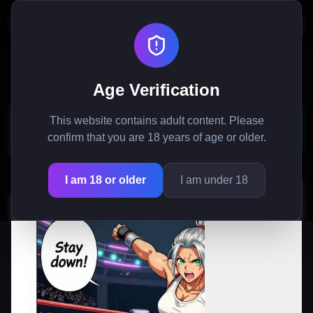
Etusivu
/
Manga
/
Kyberkilpi: Amazonivartijan tappava salaisuus
Age Verification
Kyberkilpi: Amazonivartijan
This website contains adult content. Please
tappava salaisuus
confirm that you are 18 years of age or older.
I am 18 or older
I am under 18