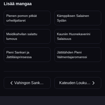
Lisää mangaa
Pienen pomon pitkät
Kämppiksen Salainen
urheilijattaret
Sydän
Meidikahvilan salattu
Kauniin Huonekaverini
lumous
Salaisuus
Pieni Sankari ja
Jättitähden Pieni
Jättiläisprinsessa
Valmentajaromanssi
Vahingon Sankari: CEO:n Kiihkeä Jahti
Kateuden Loukussa: Toimistoromanssi