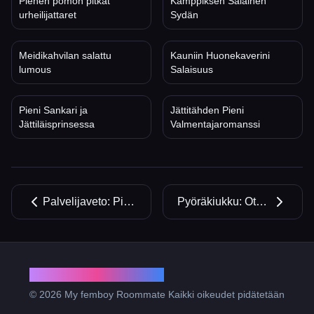
Pienen pomon pitkät
Kämppiksen Salainen
urheilijattaret
Sydän
Meidikahvilan salattu
Kauniin Huonekaverini
lumous
Salaisuus
Pieni Sankari ja
Jättitähden Pieni
Jättiläisprinsessa
Valmentajaromanssi
Palvelijaveto: Pituusjättikapteeni Alistaa Pienen Joukkueenhoitajan
Pyöräkiukku: Otakun toimistokiipelit
My femboy Roommate
© 2026 My femboy Roommate Kaikki oikeudet pidätetään