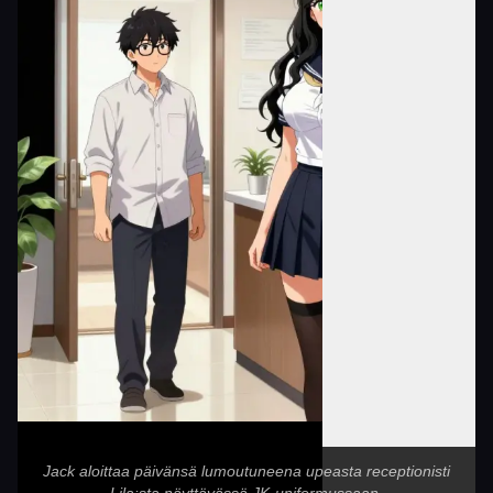
Jack aloittaa päivänsä lumoutuneena upeasta receptionisti