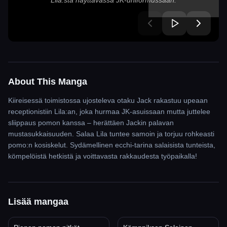
Lila:sta näyttävässä JK-uniformussaan.
About This Manga
Kiireisessä toimistossa ujosteleva otaku Jack rakastuu upeaan
receptionistiin Lila:an, joka hurmaa JK-asuissaan mutta juttelee
sliippaus pomon kanssa – herättäen Jackin palavan
mustasukkaisuuden. Salaa Lila tuntee samoin ja torjuu rohkeasti
pomo:n kosiskelut. Sydämellinen ecchi-tarina salaisista tunteista,
kömpelöistä hetkistä ja voittavasta rakkaudesta työpaikalla!
Lisää mangaa