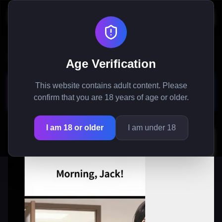
Etusivu
/
Manga
/
Mustasukkaisen Otakun Toimisto Crush
Age Verification
Mustasukkaisen Otakun
This website contains adult content. Please
Toimisto Crush
confirm that you are 18 years of age or older.
I am 18 or older
I am under 18