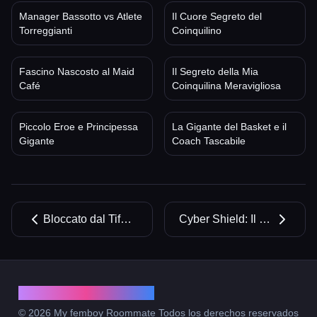
Manager Bassotto vs Atlete
Il Cuore Segreto del
Torreggianti
Coinquilino
Fascino Nascosto al Maid
Il Segreto della Mia
Café
Coinquilina Meravigliosa
Piccolo Eroe e Principessa
La Gigante del Basket e il
Gigante
Coach Tascabile
Bloccato dal Tifone con Atlete Amazzoni
Cyber Shield: Il Letale Segreto dell'Amazzone Guardaspalle
My femboy Roommate
© 2026 My femboy Roommate Todos los derechos reservados