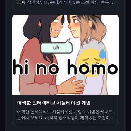
요'에 참여하세요. 유머와 재미있는 도전 과제, 독특한
기계로 가득한 기발한 게임입니다. 재미있는 성인 테
마 경험을 찾는 분들에게 완벽합니다.
어색한 인터랙티브 시뮬레이션 게임
어색한 인터랙티브 시뮬레이션 게임의 기발한 세계로
들어와 보세요. 사회적 상호작용이 재미있는 도전이
되는 곳입니다!