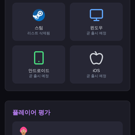
스팀
윈도우
리스트 삭제됨
곧 출시 예정
안드로이드
iOS
곧 출시 예정
곧 출시 예정
플레이어 평가