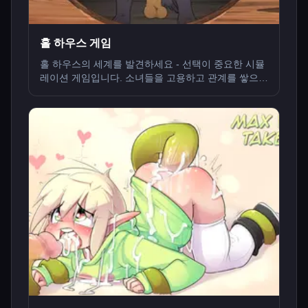
홀 하우스 게임
홀 하우스의 세계를 발견하세요 - 선택이 중요한 시뮬
레이션 게임입니다. 소녀들을 고용하고 관계를 쌓으며
집이 제공하는 모든 것을 탐험하세요.