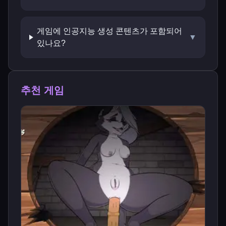
게임에 인공지능 생성 콘텐츠가 포함되어
▼
있나요?
추천 게임