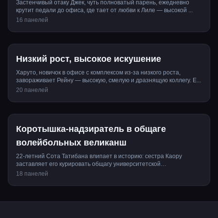
Застенчивый отаку Джек, чуть полноватый парень, ежедневно
крутит педали до офиса, где тает от любви к Лиле — высокой ...
16 панелей
Низкий рост, высокое искушение
Харуто, новичок в офисе с комплексом из-за низкого роста,
завораживает Рейну — высокую, смелую и дразнящую коллегу. Е...
20 панелей
Коротышка-надзиратель в общаге
волейбольных великанш
22-летний Сота Татибана влипает в историю: сестра Каору
заставляет его курировать общагу университетской
волейбольной...
18 панелей