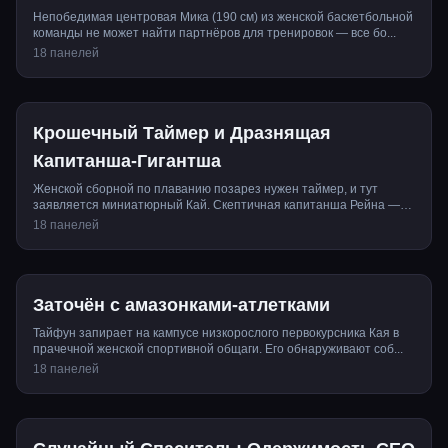
Непобедимая центровая Мика (190 см) из женской баскетбольной
команды не может найти партнёров для тренировок — все бо...
18 панелей
Крошечный Таймер и Дразнящая
Капитанша-Гигантша
Женской сборной по плаванию позарез нужен таймер, и тут
заявляется миниатюрный Кай. Скептичная капитанша Рейна —
180-...
18 панелей
Заточён с амазонками-атлетками
Тайфун запирает на кампусе низкорослого первокурсника Кая в
прачечной женской спортивной общаги. Его обнаруживают соб...
18 панелей