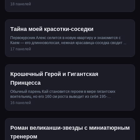
кокетл...
18 панелей
Тайна моей красотки-соседки
Первокурсник Алекс селится в новую квартиру и знакомится с
Каем — его длинноволосая, нежная красавица-соседка сводит ...
17 панелей
Крошечный Герой и Гигантская
Принцесса
Обычный парень Кай становится героем в мире гигантских
воительниц, но его 160 см роста выводит из себя 195-
сантиметро...
16 панелей
Роман великанши-звезды с миниатюрным
тренером