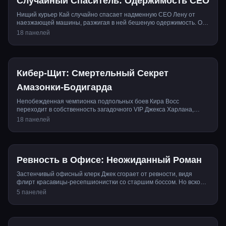
Случайный Спаситель: Одержимость CEO
Нищий курьер Кай случайно спасает надменную CEO Лену от
наезжающей машины, разжигая в ней бешеную одержимость. От
вне...
18 панелей
Кибер-Щит: Смертельный Секрет
Амазонки-Бодигарда
Непобежденная чемпионка подпольных боев Кира Восс
переходит в собственность загадочного VIP Джекса Харлана,
мечтая о ...
18 панелей
Ревность в Офисе: Неожиданный Роман
Застенчивый офисный клерк Джек сгорает от ревности, видя
флирт красавицы-ресепшионистки со старшим боссом. Но вскоре
...
5 панелей