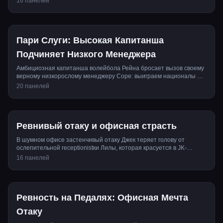
16 панелей
Пари Слуги: Высокая Капитанша
Подчиняет Низкого Менеджера
Амбициозная капитанша волейбола Рейна бросает вызов своему
верному низкорослому менеджеру Соре: выиграем националы —
...
20 панелей
Ревнивый отаку и офисная страсть
В шумном офисе застенчивый отаку Джек теряет голову от
ослепительной receptionistки Лилы, которая красуется в JK-
форм...
16 панелей
Ревность на Педалях: Офисная Мечта
Отаку