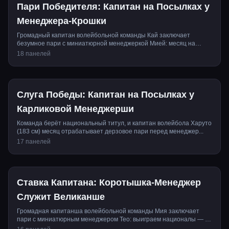
Пари Победителя: Капитан на Посылках у
Менеджера-Крошки
Громадный капитан волейбольной команды Кай заключает
безумное пари с миниатюрной менеджеркой Мией: месяц на
побегушка...
18 панелей
Слуга Победы: Капитан на Посылках у
Карликовой Менеджерши
Команда берёт национальный титул, и капитан волейбола Харуто
(183 см) месяц отрабатывает дерзовое пари перед менеджер...
17 панелей
Ставка Капитана: Коротышка-Менеджер
Служит Великанше
Громадная капитанша волейбольной команды Мия заключает
пари с миниатюрным менеджером Тео: выиграем националы — и
он м...