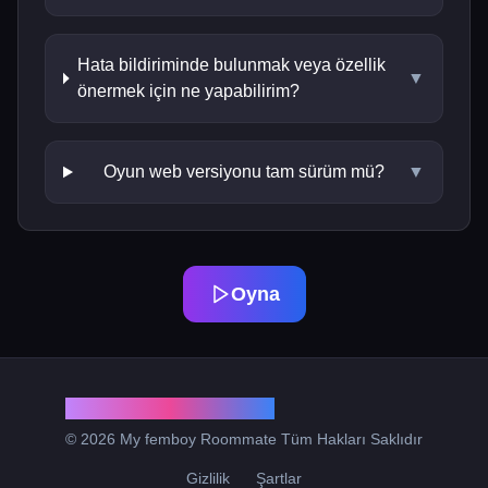
Hata bildiriminde bulunmak veya özellik
▼
önermek için ne yapabilirim?
Oyun web versiyonu tam sürüm mü?
▼
Oyna
My femboy Roommate
© 2026 My femboy Roommate Tüm Hakları Saklıdır
Gizlilik
Şartlar