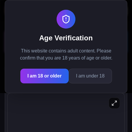
WorldTamer - Canavar Kızlar
Age Verification
Macera Oyunu
This website contains adult content. Please
confirm that you are 18 years of age or older.
WorldTamer'de Canavar Kızlar'ın büyüleyici
dünyasını keşfedin: Gizemleri ortaya çıkarın, ilişkiler
I am 18 or older
I am under 18
kurun ve sonsuz eğlenceye dalın.