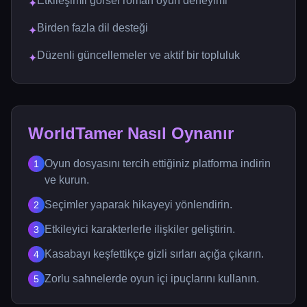
Etkileşimli görsel roman oyun deneyimi
✦
Birden fazla dil desteği
✦
Düzenli güncellemeler ve aktif bir topluluk
✦
WorldTamer Nasıl Oynanır
Oyun dosyasını tercih ettiğiniz platforma indirin
1
ve kurun.
Seçimler yaparak hikayeyi yönlendirin.
2
Etkileyici karakterlerle ilişkiler geliştirin.
3
Kasabayı keşfettikçe gizli sırları açığa çıkarın.
4
Zorlu sahnelerde oyun içi ipuçlarını kullanın.
5