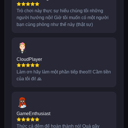
Trò chơi này thực sự hiểu chúng tôi những
người hướng nội! Giờ tôi muốn có một người
bạn cùng phòng như thế này (thật sự)
CloudPlayer
Làm ơn hãy làm một phần tiếp theo!!! Cầm tiền
của tôi đi! 🙏
GameEnthusiast
Thức cả đêm để hoàn thành nó! Quá gây