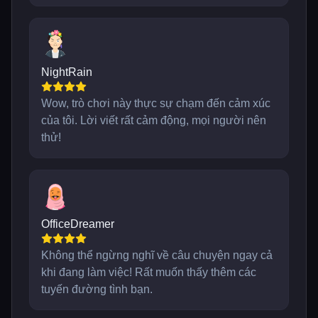
NightRain
Wow, trò chơi này thực sự chạm đến cảm xúc
của tôi. Lời viết rất cảm động, mọi người nên
thử!
OfficeDreamer
Không thể ngừng nghĩ về câu chuyện ngay cả
khi đang làm việc! Rất muốn thấy thêm các
tuyến đường tình bạn.