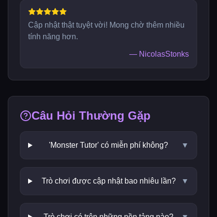
Cập nhật thật tuyệt vời! Mong chờ thêm nhiều
tính năng hơn.
—
NicolasStonks
Câu Hỏi Thường Gặp
'Monster Tutor' có miễn phí không?
▼
Trò chơi được cập nhật bao nhiêu lần?
▼
Trò chơi có trên những nền tảng nào?
▼