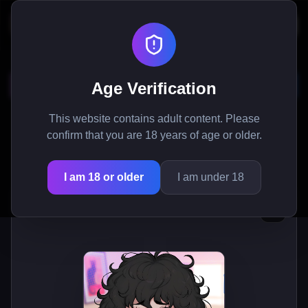
My Femboy Roommate
Age Verification
Alami pengaturan karakter yang unik dan pilihan
This website contains adult content. Please
plot yang beragam dalam game naratif yang
confirm that you are 18 years of age or older.
berfokus pada karakter ini.
I am 18 or older
I am under 18