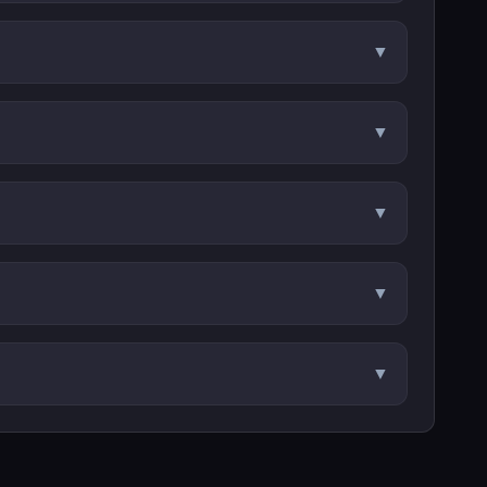
▼
▼
▼
▼
▼