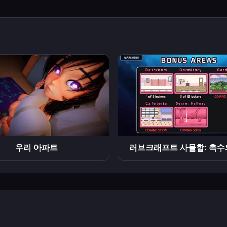
우리 아파트
러브크래프트 사물함: 촉수