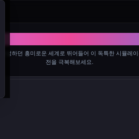
내 디스토피아 로봇 여자친
이 번성하던 흥미로운 세계로 뛰어들어 이 독특한 시뮬레이
전을 극복해보세요.