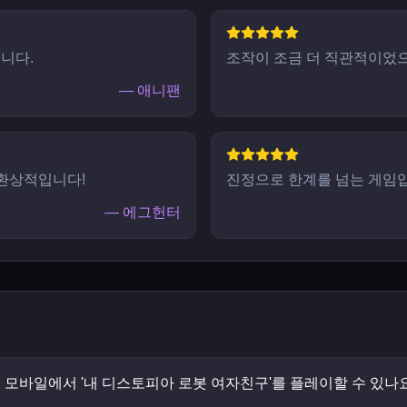
니다.
조작이 조금 더 직관적이었으
—
애니팬
 환상적입니다!
진정으로 한계를 넘는 게임입
—
에그헌터
 모바일에서 '내 디스토피아 로봇 여자친구'를 플레이할 수 있나