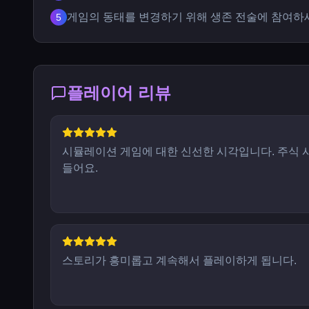
게임의 동태를 변경하기 위해 생존 전술에 참여하
5
플레이어 리뷰
시뮬레이션 게임에 대한 신선한 시각입니다. 주식 
들어요.
스토리가 흥미롭고 계속해서 플레이하게 됩니다.