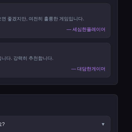
면 좋겠지만, 여전히 훌륭한 게임입니다.
—
세심한플레이어
니다. 강력히 추천합니다.
—
대담한게이머
요?
▼