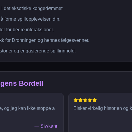
ål i det eksotiske kongedømmet.
r å forme spillopplevelsen din.
r for bedre interaksjoner.
trekk for Dronningen og hennes følgesvenner.
storier og engasjerende spillinnhold.
ngens Bordell
te, og jeg kan ikke stoppe å
Elsker virkelig historien og
—
Siwkann