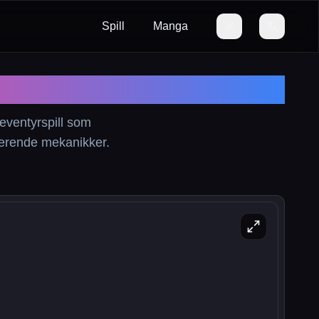
Spill
Manga
eventyrspill som
sjerende mekanikker.