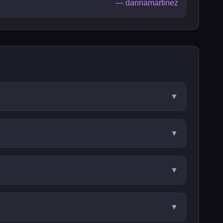
—
dannamartinez
▼
▼
▼
▼