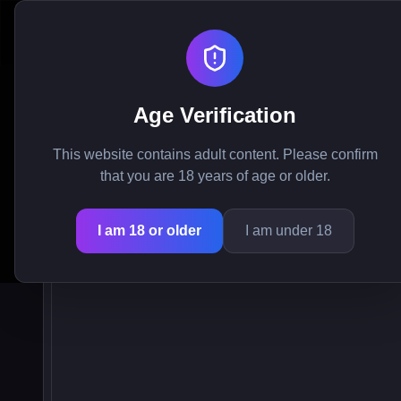
My Femboy Roommate
Age Verification
Bli med på en s
This website contains adult content. Please confirm
that you are 18 years of age or older.
kombinerer historie
I am 18 or older
I am under 18