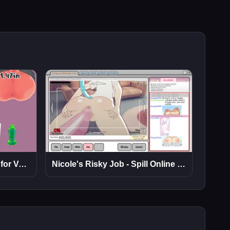
Hjelp! Jeg må strekke meg for Valentinsdagen
Nicole's Risky Job - Spill Online Gratis