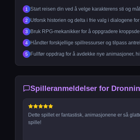
Start reisen din ved å velge karakterens sti og m
1
Utforsk historien og delta i frie valg i dialogene fo
2
Bruk RPG-mekanikker for å oppgradere kroppsdele
3
Håndter forskjellige spillressurser og tilpass an
4
Fullfør oppdrag for å avdekke nye animasjoner, hi
5
Spilleranmeldelser for Dronni
Dette spillet er fantastisk, animasjonene er så glat
spille!