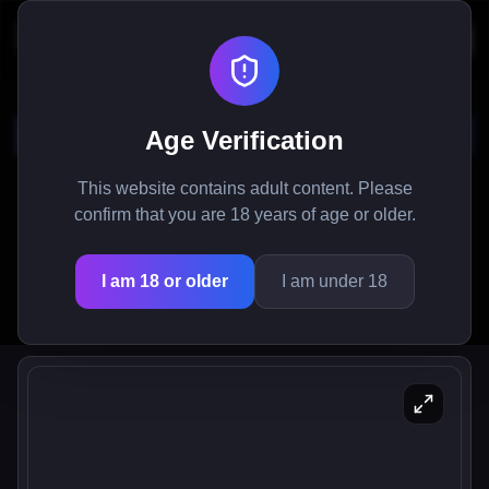
Spooky Milk Life
Age Verification
Раскройте тайны Mid Night Falls в этой
This website contains adult content. Please
увлекательной взрослой приключенческой игре
confirm that you are 18 years of age or older.
и отправьтесь в путешествие, полное
неожиданных сюрпризов и захватывающих
I am 18 or older
I am under 18
встреч.